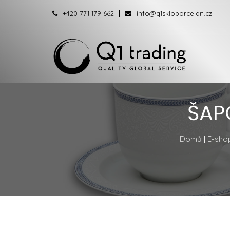
+420 771 179 662
info@q1skloporcelan.cz
ŠAP
Domů
|
E-sho