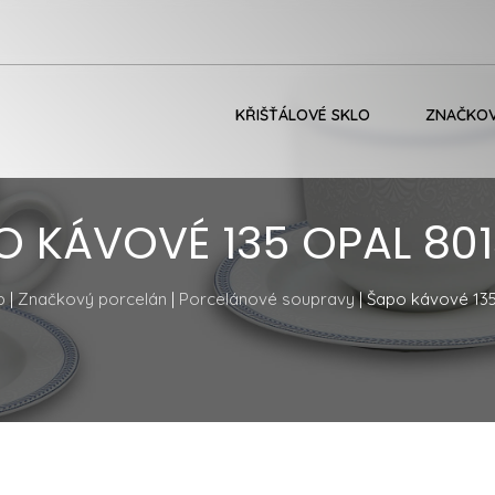
KŘIŠŤÁLOVÉ SKLO
ZNAČKOV
O KÁVOVÉ 135 OPAL 801
p
|
Značkový porcelán
|
Porcelánové soupravy
| Šapo kávové 13