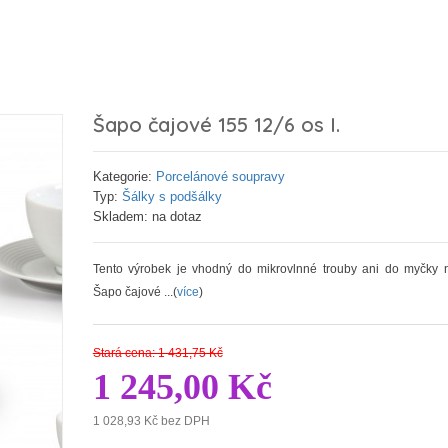
Šapo čajové 155 12/6 os I.
Kategorie:
Porcelánové soupravy
Typ:
Šálky s podšálky
Skladem: na dotaz
Tento výrobek je vhodný do mikrovlnné trouby ani do myčky 
Šapo čajové ...(
více
)
Stará cena: 1 431,75 Kč
1 245,00 Kč
1 028,93 Kč bez DPH