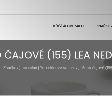
KŘIŠŤÁLOVÉ SKLO
ZNAČKOV
 ČAJOVÉ (155) LEA NE
p
|
Značkový porcelán
|
Porcelánové soupravy
| Šapo čajové (15