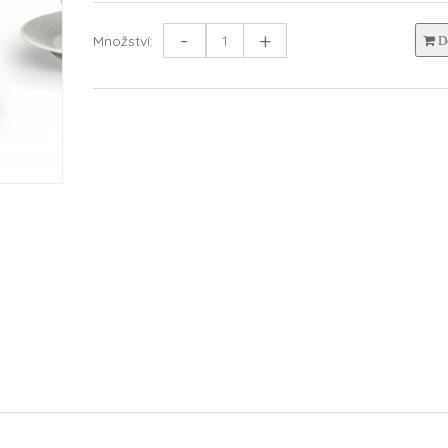
-
+
Množství:
Do