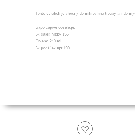
Tento výrobek je vhodný do mikrovlnné trouby ani do m
Šapo čajové obsahuje:
6x šálek nízký 155
Objem: 240 ml
6x podšílek upr.150