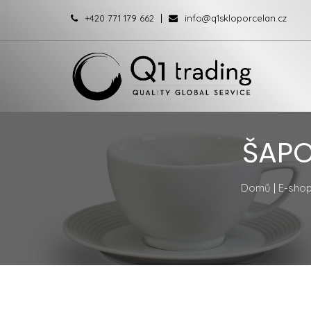
+420 771 179 662
info@q1skloporcelan.cz
ŠAPO
Domů
|
E-sho