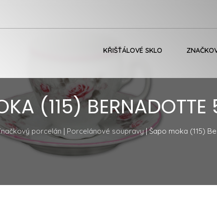
KŘIŠŤÁLOVÉ SKLO
ZNAČKOV
KA (115) BERNADOTTE
načkový porcelán
|
Porcelánové soupravy
| Šapo moka (115) B