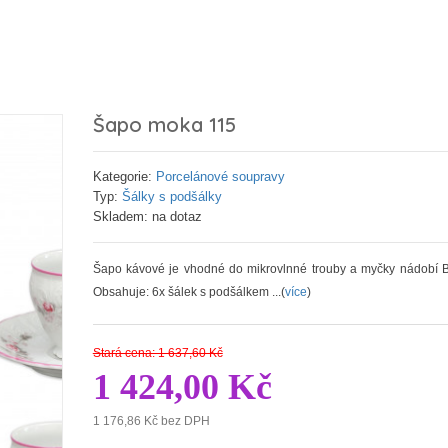
Šapo moka 115
Kategorie:
Porcelánové soupravy
Typ:
Šálky s podšálky
Skladem: na dotaz
Šapo kávové je vhodné do mikrovlnné trouby a myčky nádobí B
Obsahuje: 6x šálek s podšálkem ...(
více
)
Stará cena: 1 637,60 Kč
1 424,00 Kč
1 176,86 Kč bez DPH