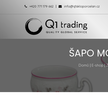
+420 771 179 662
info@q1skloporcelan.cz
ŠAPO MO
Domů
|
E-shop
|
Z