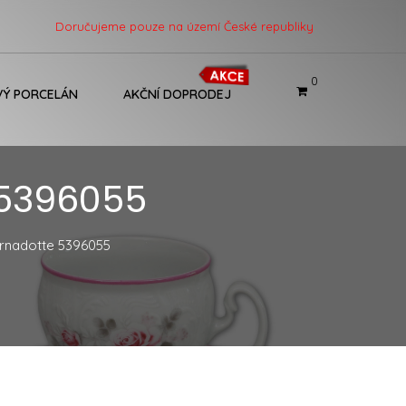
Doručujeme pouze na území České republiky
0
Ý PORCELÁN
AKČNÍ DOPRODEJ
 5396055
ernadotte 5396055