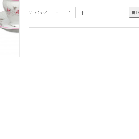
-
+
Množství:
Do