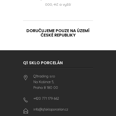
000,-Kč a vyšší
DORUČUJEME POUZE NA ÚZEMÍ
ČESKÉ REPUBLIKY
Q1 SKLO PORCELÁN
Q1trading s.r.o
Na Košince 5,
Praha 8 180 00
+420 771 179 662
info@q1skloporcelan.cz