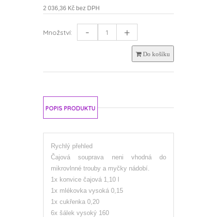
2 036,36 Kč bez DPH
-
+
Množství:
Do košíku
POPIS PRODUKTU
Rychlý přehled
Čajová souprava neni vhodná do
mikrovlnné trouby a myčky nádobí.
1x konvice čajová 1,10 l
1x mlékovka vysoká 0,15
1x cukřenka 0,20
6x šálek vysoký 160