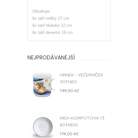
Obsahuje:
6x talíř mělký 27 cm
6x talíř hluboký 22 cm
6x talíř desertní 19 cm
NEJPRODÁVANĚJŠÍ
HRNEK - VEČERNÍČEK
30316E0
149,00 Kč
MÍSA KOMPOTOVÁ 13
8034800
174,00 Kč