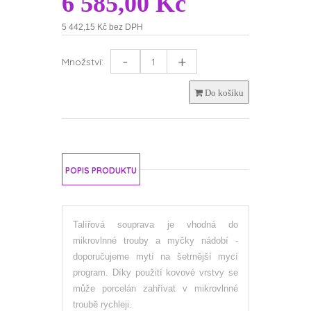
6 585,00 Kč
5 442,15 Kč bez DPH
-
+
Množství:
Do košíku
POPIS PRODUKTU
Talířová souprava je vhodná do
mikrovlnné trouby a myčky nádobí -
doporučujeme mytí na šetrnější mycí
program. Díky použití kovové vrstvy se
může porcelán zahřívat v mikrovlnné
troubě rychleji.