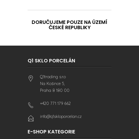
DORUČUJEME POUZE NA ÚZEMÍ
ČESKÉ REPUBLIKY
Q1 SKLO PORCELÁN
Q1trading s.r.o
Na Košince 5,
Praha 8 180 00
+420 771 179 662
info@q1skloporcelan.cz
E-SHOP KATEGORIE