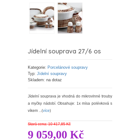
Jídelní souprava 27/6 os
Kategorie:
Porcelánové soupravy
Typ:
Jídelní soupravy
Skladem: na dotaz
Jídelní souprava je vhodná do mikrovlnné trouby
a myčky nádobí. Obsahuje: 1x mísa polévková s
víkem ...(
více
)
Stará cena: 10 417,85 Kč
9 059,00 Kč