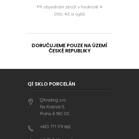
Při objednání zboží v hodnotě 4
000,-Kč a vyšší
DORUČUJEME POUZE NA ÚZEMÍ
ČESKÉ REPUBLIKY
Q1 SKLO PORCELÁN
Q1trading s.r.o
Na Košince 5,
Praha 8 180 00
+420 771 179 662