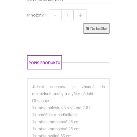
-
+
Množství:
Do košíku
POPIS PRODUKTU
Jídelní souprava je vhodná do
mikrovlnné trouby a myčky nádobí.
Obsahuje:
1x mísa polévková s víkem 2,8 l
1x omáčník s podšálkem
1x mísa kompotová 25 cm
1x mísa kompotová 23 cm
1x mísa oválná 36 cm