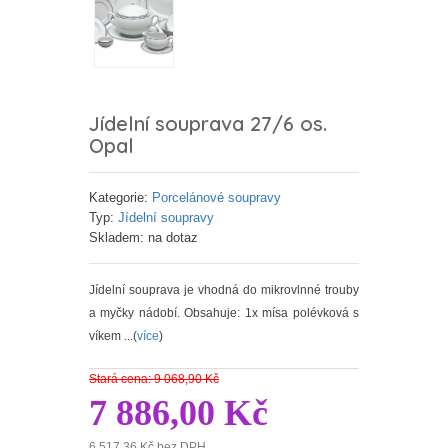
Jídelní souprava 27/6 os.
Opal
Kategorie:
Porcelánové soupravy
Typ:
Jídelní soupravy
Skladem: na dotaz
Jídelní souprava je vhodná do mikrovlnné trouby
a myčky nádobí. Obsahuje: 1x mísa polévková s
víkem ...(
více
)
Stará cena: 9 068,90 Kč
7 886,00 Kč
6 517,36 Kč bez DPH