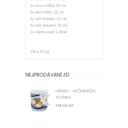
1x mísa mělká 30 cm
6x talíř mělký 25 cm
6x talíř hluboký 22 cm
6x talíř desertní 19 cm
1x slánka-pepř 1 dílná
Váha:15 kg
NEJPRODÁVANĚJŠÍ
HRNEK - VEČERNÍČEK
30316E0
149,00 Kč