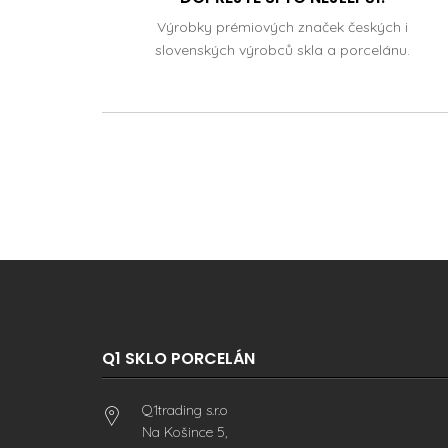
Výrobky prémiových značek českých i
slovenských výrobců skla a porcelánu.
Q1 SKLO PORCELÁN
Q1trading s.r.o
Na Košince 5,