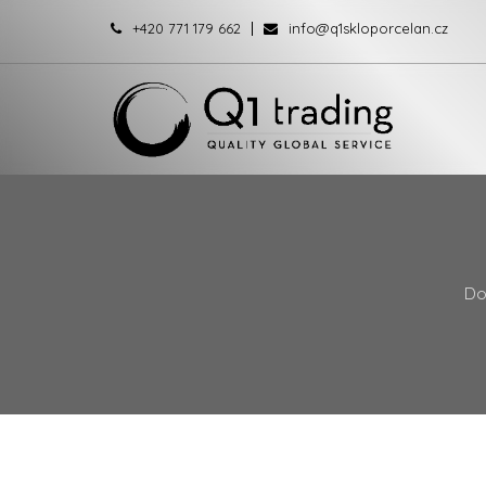
+420 771 179 662
info@q1skloporcelan.cz
D