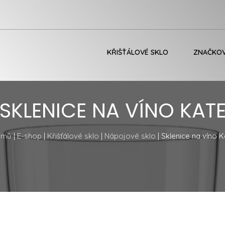
KŘIŠŤÁLOVÉ SKLO
ZNAČKOV
SKLENICE NA VÍNO KAT
omů
|
E-shop
|
Křišťálové sklo
|
Nápojové sklo
| Sklenice na víno K