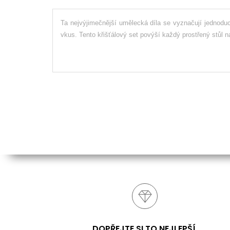
Ta nejvýjimečnější umělecká díla se vyznačují jednoduc
vkus. Tento křišťálový set povýší každý prostřený stůl na
DOPŘEJTE SI TO NEJLEPŠÍ.