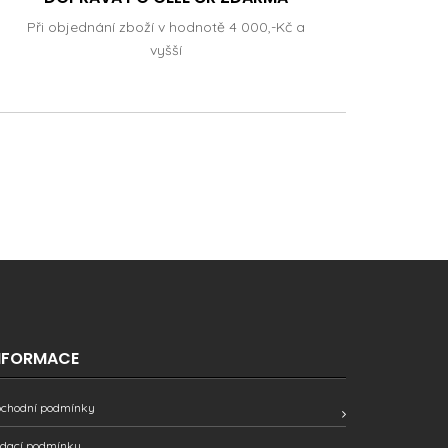
Při objednání zboží v hodnotě 4 000,-Kč a
vyšší
NFORMACE
chodní podmínky
dací podmínky