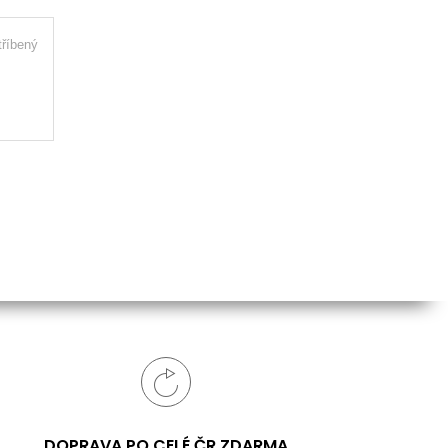
tříbený
DOPRAVA PO CELÉ ČR ZDARMA