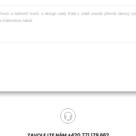
hostí a ladností tvarů, a design sady Kate v sobě snoubí přesně takový vy
 královskou tabuli.
ZAVOLEJTE NÁM +420 771 179 662