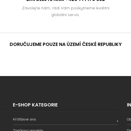
Zavolejte nám, rádi Vám poskytneme kvalitní
globální servis.
DORUČUJEME POUZE NA ÚZEMÍ ČESKÉ REPUBLIKY
E-SHOP KATEGORIE
I
Křišťálové sklo
Ob
Značkový porcelán
Do