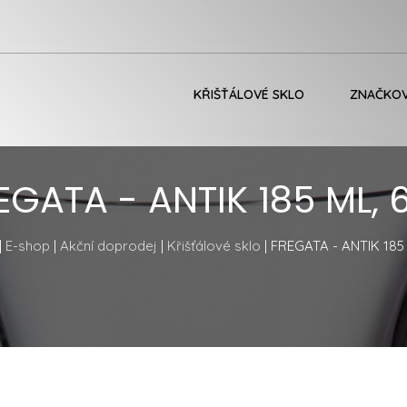
KŘIŠŤÁLOVÉ SKLO
ZNAČKOV
EGATA - ANTIK 185 ML, 
|
E-shop
|
Akční doprodej
|
Křišťálové sklo
| FREGATA - ANTIK 185 