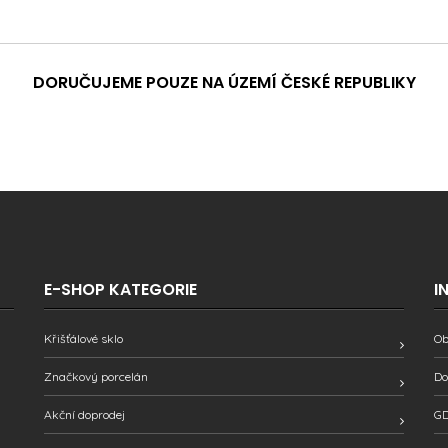
DORUČUJEME POUZE NA ÚZEMÍ ČESKÉ REPUBLIKY
E-SHOP KATEGORIE
I
Křišťálové sklo
Ob
Značkový porcelán
Do
Akční doprodej
GD