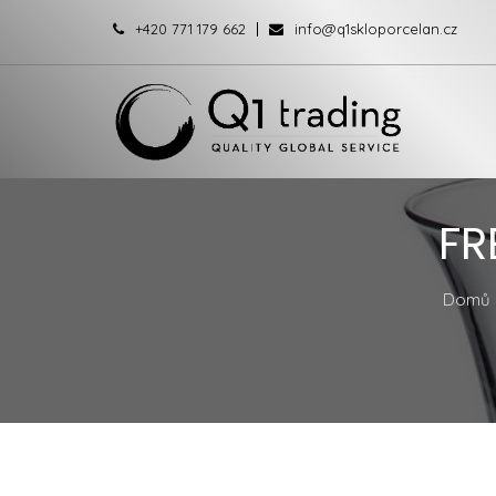
+420 771 179 662
info@q1skloporcelan.cz
FR
Domů