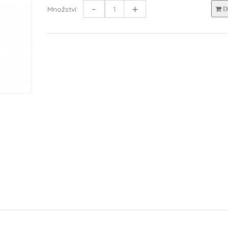
-
+
Množství:
Do