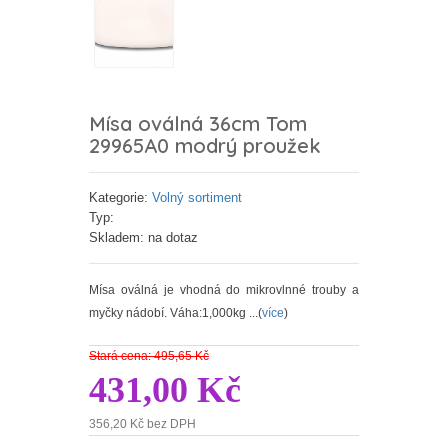
Mísa oválná 36cm Tom
29965A0 modrý proužek
Kategorie:
Volný sortiment
Typ:
Skladem: na dotaz
Mísa oválná je vhodná do mikrovlnné trouby a
myčky nádobí. Váha:1,000kg ...(
více
)
Stará cena: 495,65 Kč
431,00 Kč
356,20 Kč bez DPH