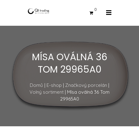
0
MÍSA OVÁLNÁ 36
TOM 29965A0
Domů
|
E-shop
|
Značkový porcelán
|
Volný sortiment
| Mísa oválná 36 Tom
29965A0