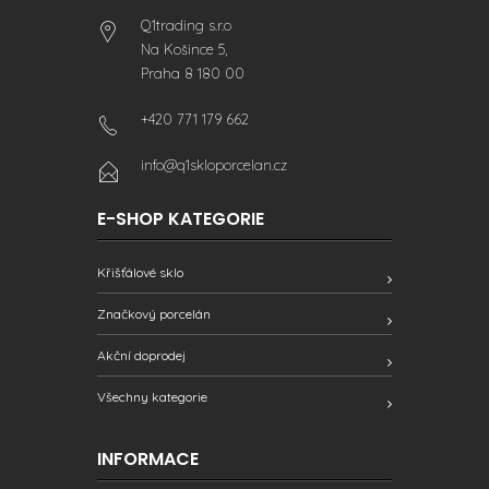
Q1trading s.r.o
Na Košince 5,
Praha 8 180 00
+420 771 179 662
info@q1skloporcelan.cz
E-SHOP KATEGORIE
Křišťálové sklo
Značkový porcelán
Akční doprodej
Všechny kategorie
INFORMACE