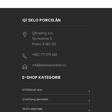
Q1 SKLO PORCELÁN
Q1trading s.r.o
Na Košince 5,
Praha 8 180 00
+420 771 179 662
info@q1skloporcelan.cz
E-SHOP KATEGORIE
Křišťálové sklo
Značkový porcelán
Akční doprodej