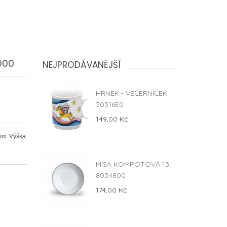
000
NEJPRODÁVANĚJŠÍ
HRNEK - VEČERNÍČEK
30316E0
149,00 Kč
mm Výška:
MÍSA KOMPOTOVÁ 13
8034800
174,00 Kč