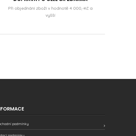
Při objednání zboží v hodnotě 4 000,-Kč a
vyšší
NFORMACE
chodní podmínky
dací podmínky