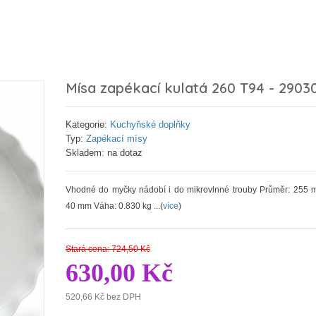
Mísa zapékací kulatá 260 T94 - 2903
Kategorie:
Kuchyňské doplňky
Typ:
Zapékací mísy
Skladem: na dotaz
Vhodné do myčky nádobí i do mikrovlnné trouby Průměr: 255 
40 mm Váha: 0.830 kg ...(
více
)
Stará cena: 724,50 Kč
630,00 Kč
520,66 Kč bez DPH