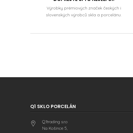
Výrobky prémiových značek českých i
slovenských výrobců skla a porcelánu.
Q1 SKLO PORCELÁN
Q1trading s.r.o
Na Košince 5,