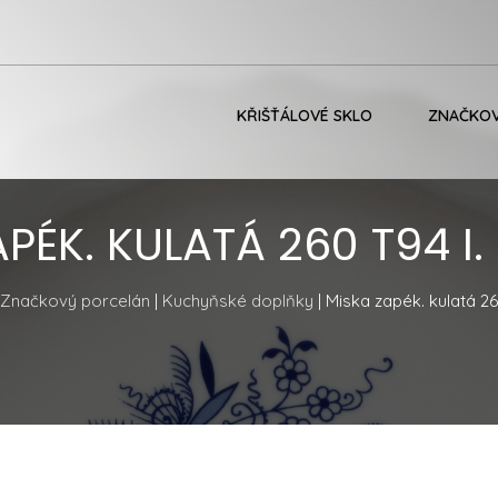
KŘIŠŤÁLOVÉ SKLO
ZNAČKOV
PÉK. KULATÁ 260 T94 I
Značkový porcelán
|
Kuchyňské doplňky
| Miska zapék. kulatá 2