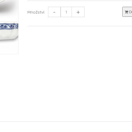
-
+
Množství:
Do