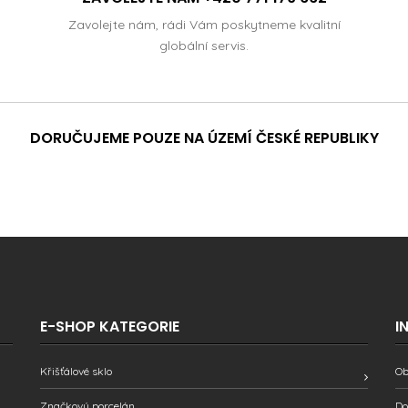
Zavolejte nám, rádi Vám poskytneme kvalitní
globální servis.
DORUČUJEME POUZE NA ÚZEMÍ ČESKÉ REPUBLIKY
E-SHOP KATEGORIE
I
Křišťálové sklo
Ob
Značkový porcelán
Do