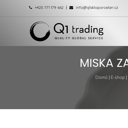
+420 771 179 662
info@q1skloporcelan.cz
MISKA ZA
Domů
|
E-shop
|