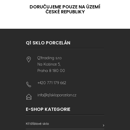
DORUČUJEME POUZE NA ÚZEMÍ
ČESKÉ REPUBLIKY
Q1 SKLO PORCELÁN
Q1trading s.r.o
Na Košince 5,
Praha 8 180 00
+420 771 179 662
info@q1skloporcelan.cz
E-SHOP KATEGORIE
Křišťálové sklo