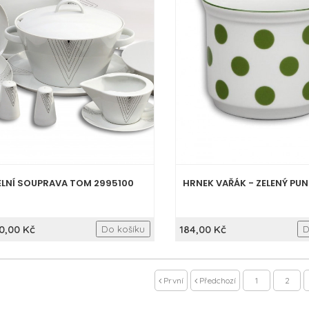
ELNÍ SOUPRAVA TOM 2995100
HRNEK VAŘÁK - ZELENÝ PUN
0,00 Kč
184,00 Kč
Do košíku
D
První
Předchozí
1
2