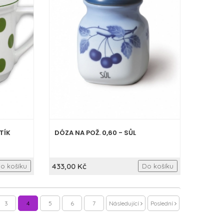
TÍK
DÓZA NA POŽ. 0,60 - SŮL
433,00 Kč
o košíku
Do košíku
3
4
5
6
7
Následující
Poslední