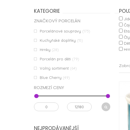
KATEGORIE
POUŽ
Jíd
ZNAČKOVÝ PORCELÁN
Čaj
Porcelánové soupravy
(173)
Eta
Čtyř
Kuchyňské doplňky
(15)
Dět
Hrn
Hrnky
(28)
Porcelán pro děti
(79)
Zobra
Volný sortiment
(64)
Blue Cherry
(49)
ROZMEZÍ CENY
NEJPRODÁVANĚJŠÍ