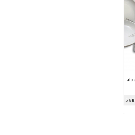
JÍD
5 88