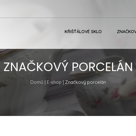
KŘIŠŤÁLOVÉ SKLO
ZNAČKOV
ZNAČKOVÝ PORCELÁN
Domů
|
E-shop
| Značkový porcelán