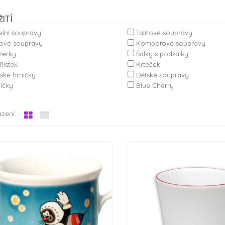
ITÍ
elní soupravy
Talířové soupravy
ové soupravy
Kompotové soupravy
žérky
Šálky s podšálky
lístek
Krteček
ské hrníčky
Dětské soupravy
íčky
Blue Cherry
zení: