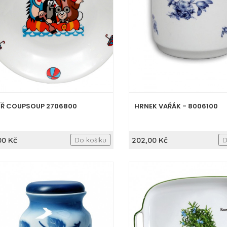
ÍŘ COUPSOUP 2706800
HRNEK VAŘÁK - 8006100
00 Kč
202,00 Kč
Do košíku
D