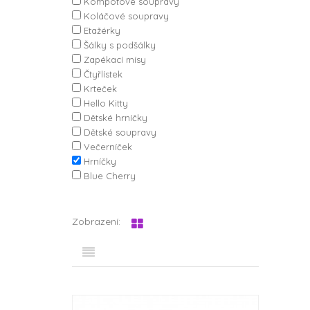
Kompotové soupravy
Koláčové soupravy
Etažérky
Šálky s podšálky
Zapékací mísy
Čtyřlístek
Krteček
Hello Kitty
Dětské hrníčky
Dětské soupravy
Večerníček
Hrníčky
Blue Cherry
Zobrazení: