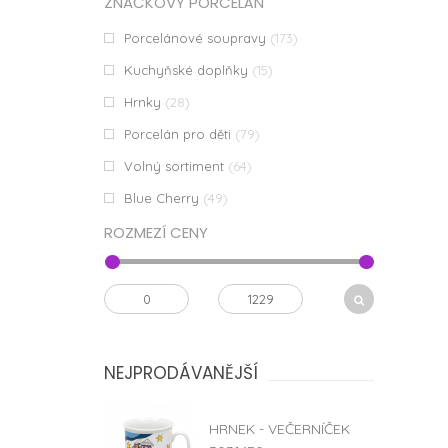
ZNAČKOVÝ PORCELÁN
Porcelánové soupravy
(173)
Kuchyňské doplňky
(15)
Hrnky
(28)
Porcelán pro děti
(79)
Volný sortiment
(64)
Blue Cherry
(49)
ROZMEZÍ CENY
NEJPRODÁVANĚJŠÍ
HRNEK - VEČERNÍČEK