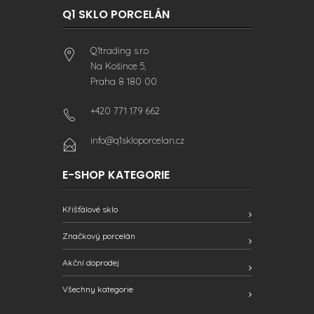
Q1 SKLO PORCELÁN
Q1trading s.r.o
Na Košince 5,
Praha 8 180 00
+420 771 179 662
info@q1skloporcelan.cz
E-SHOP KATEGORIE
Křišťálové sklo
Značkový porcelán
Akční doprodej
Všechny kategorie